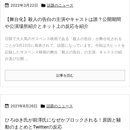

2022年3月22日

話題のニュース
【舞台化】殺人の告白の主演やキャストは誰？公開期間
や公演場所紹介とネット上の反応を紹介
日韓で大人気のサスペンス映画である「殺人の告白」が舞台化される
ことが3月22日に発表されて、話題になっています。今回は大ヒットを
記録したサスペンス映画の舞台「殺人の告白」の主演、キャストの紹
介及び公開 ...
記事を読む

2021年8月26日

話題のニュース
ひろゆき氏が前澤氏になぜかブロックされる！原因と騒
動のまとめとTwitterの反応