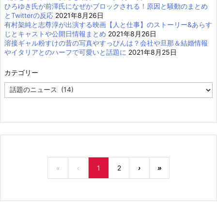
ひろゆき氏が前澤氏になぜかブロックされる！原因と騒動のまとめ
とTwitterの反応
2021年8月26日
有村架純と志尊淳が出演する映画【人と仕事】のストーリー&あらす
じとキャストや公開日情報まとめ
2021年8月26日
溶接ギャル粉すけの昔の写真やすっぴんは？会社や旦那＆結婚情報
やイタリアとのハーフで可愛いと話題に
2021年8月25日
カテゴリー
カ
テ
ゴ
リ
ー
«
‹
1
2
›
»