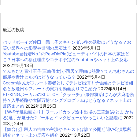
最近の投稿
バッドボーイズ佐田、隠し子スキャンダル後の活動はどうなる？お
笑い業界への影響や世間の反応は？
2023年5月1日
Youtube登録者No.1のPewDiePie(ピューディパイ)の日本の家はど
こ？日本への移住理由やコラボ予定のYoutuberやネット上の反応
2022年5月13日
てんちむと青汁王子(三崎優太)が同居？理由は熱愛？てんちむさんの
部屋や青汁ヒルズはどうなっている？
2022年5月4日
Cocomiさんがフルート奏者としてテレビ出演！予告編とテレビ番組
名と放送日やフルートの実力を動画ありでご紹介
2022年5月4日
ET-KINGボーカルのKLUTCH「クラッチ」(隈部将治)さんが大麻を所
持？入手経路や大阪万博ソングプログラムはどうなる？ネット上の
反応まとめ
2022年3月25日
【W杯予選動画あり】ワールドカップ途中出場の三笘薫(みとま かお
る)選手が魅せた2ゴールとインタビューがかっこいいと話題に
2022
年3月24日
【舞台化】殺人の告白の主演やキャストは誰？公開期間や公演場所
紹介とネット上の反応を紹介
2022年3月22日