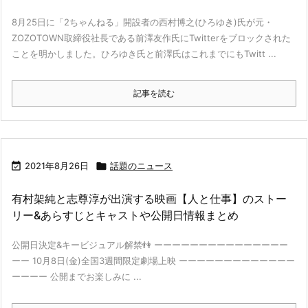
8月25日に「2ちゃんねる」開設者の西村博之(ひろゆき)氏が元・
ZOZOTOWN取締役社長である前澤友作氏にTwitterをブロックされた
ことを明かしました。ひろゆき氏と前澤氏はこれまでにもTwitt ...
記事を読む

2021年8月26日

話題のニュース
有村架純と志尊淳が出演する映画【人と仕事】のストー
リー&あらすじとキャストや公開日情報まとめ
公開日決定&キービジュアル解禁👫 ーーーーーーーーーーーーーーー
ーー 10月8日(金)全国3週間限定劇場上映 ーーーーーーーーーーーーー
ーーーー 公開までお楽しみに ...