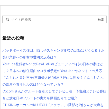
最近の投稿
バッドボーイズ佐田、隠し子スキャンダル後の活動はどうなる？お
笑い業界への影響や世間の反応は？
Youtube登録者No.1のPewDiePie(ピューディパイ)の日本の家はど
こ？日本への移住理由やコラボ予定のYoutuberやネット上の反応
てんちむと青汁王子(三崎優太)が同居？理由は熱愛？てんちむさん
の部屋や青汁ヒルズはどうなっている？
Cocomiさんがフルート奏者としてテレビ出演！予告編とテレビ番組
名と放送日やフルートの実力を動画ありでご紹介
ET-KINGボーカルのKLUTCH「クラッチ」(隈部将治)さんが大麻を