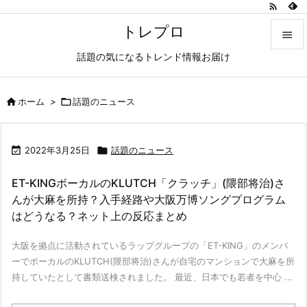

トレプロ

話題の気になるトレンド情報お届け

メニュ


ホーム
>

話題のニュース
サイド

前へ

2022年3月25日

話題のニュース

ET-KINGボーカルのKLUTCH「クラッチ」(隈部将治)さ
次へ
んが大麻を所持？入手経路や大阪万博ソングプログラム

はどうなる？ネット上の反応まとめ
検索
大阪を拠点に活動されているラップグループの「ET-KING」のメンバ
ーでボーカルのKLUTCH(隈部将治)さんが自宅のマンションで大麻を所
持していたとして書類送検されました。 最近、日本でも若者を中心 ...