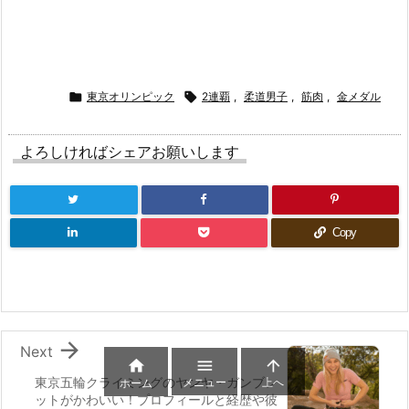

東京オリンピック

2連覇
,
柔道男子
,
筋肉
,
金メダル
よろしければシェアお願いします
Copy

Next



東京五輪クライミングのヤンヤ・ガンブレ
メニュー
上へ
ホーム
ットがかわいい！プロフィールと経歴や彼