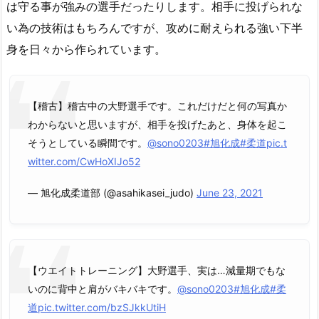
は守る事が強みの選手だったりします。相手に投げられな
い為の技術はもちろんですが、攻めに耐えられる強い下半
身を日々から作られています。
【稽古】稽古中の大野選手です。これだけだと何の写真か
わからないと思いますが、相手を投げたあと、身体を起こ
そうとしている瞬間です。
@sono0203
#旭化成
#柔道
pic.t
witter.com/CwHoXIJo52
— 旭化成柔道部 (@asahikasei_judo)
June 23, 2021
【ウエイトトレーニング】大野選手、実は…減量期でもな
いのに背中と肩がバキバキです。
@sono0203
#旭化成
#柔
道
pic.twitter.com/bzSJkkUtiH