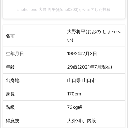
shohei ono 大野 将平(@ono0203)がシェアした投稿
大野将平(おおの しょうへ
名前
い)
生年月日
1992年2月3日
年齢
29歳(2021年7月現在)
出身地
山口県 山口市
身長
170cm
階級
73kg級
得意技
大外刈り 内股