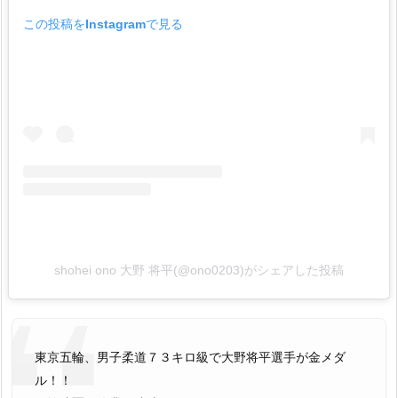
この投稿をInstagramで見る
shohei ono 大野 将平(@ono0203)がシェアした投稿
東京五輪、男子柔道７３キロ級で大野将平選手が金メダ
ル！！