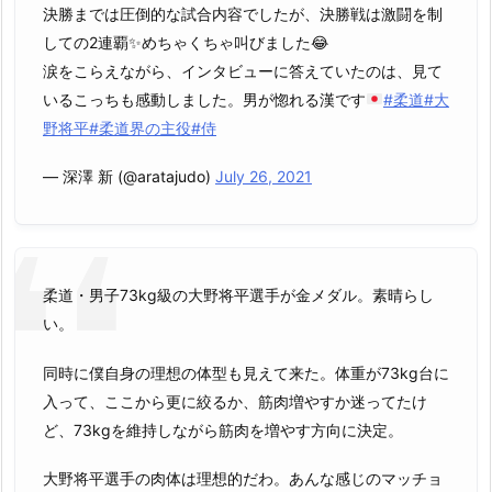
決勝までは圧倒的な試合内容でしたが、決勝戦は激闘を制
しての2連覇✨めちゃくちゃ叫びました😂
涙をこらえながら、インタビューに答えていたのは、見て
いるこっちも感動しました。男が惚れる漢です
#柔道
#大
野将平
#柔道界の主役
#侍
— 深澤 新 (@aratajudo)
July 26, 2021
柔道・男子73kg級の大野将平選手が金メダル。素晴らし
い。
同時に僕自身の理想の体型も見えて来た。体重が73kg台に
入って、ここから更に絞るか、筋肉増やすか迷ってたけ
ど、73kgを維持しながら筋肉を増やす方向に決定。
大野将平選手の肉体は理想的だわ。あんな感じのマッチョ