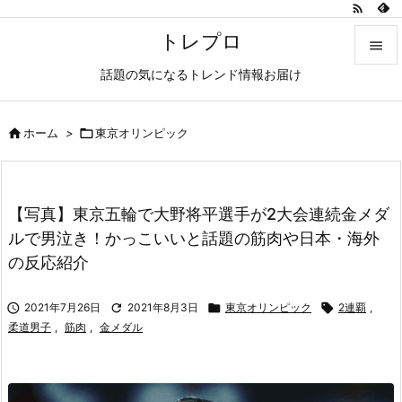

トレプロ

話題の気になるトレンド情報お届け

メニュ


ホーム
>

東京オリンピック
サイド

前へ
【写真】東京五輪で大野将平選手が2大会連続金メダ

ルで男泣き！かっこいいと話題の筋肉や日本・海外
次へ
の反応紹介

検索

2021年7月26日

2021年8月3日

東京オリンピック

2連覇
,
柔道男子
,
筋肉
,
金メダル