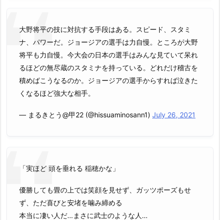
大野将平の技に対抗する手段はある。スピード、スタミ
ナ、パワーだ。ジョージアの選手は力自慢。ところが大野
将平も力自慢。今大会の日本の選手はみんな見ていて呆れ
るほどの無尽蔵のスタミナを持っている。どれだけ稽古を
積めばこうなるのか。ジョージアの選手からすれば泣きた
くなるほど強大な相手。
— まるきとう@甲22 (@hissuaminosann1)
July 26, 2021
「実ほど 頭を垂れる 稲穂かな」
優勝しても畳の上では笑顔を見せず、ガッツポーズもせ
ず、ただ喜びと安堵を噛み締める
本当に凄い人だ…まさに武士のような人…