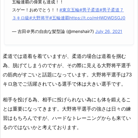
五輪連覇の偉業も達成！！
スゲー！おめでとう！！
#東京五輪
#男子柔道
#男子柔道７
３キロ級
#大野将平
#五輪連覇
https://t.co/mHWDWDSGJ0
— 吉田＠男の自由な髪型論 (@menshair7)
July 26, 2021
柔道では道着を着ていますが、柔道の場合は道着を掴む
為、脱げてしまうのですが、その際に見える大野将平選手
の筋肉がすごいと話題になっています。大野将平選手は73
キロ急でご活躍されている選手で体は大きい選手です。
相手を投げる為、相手に投げられない為にも体を鍛えるこ
とは重要になってきます。大野将平選手の強さは日々の練
習はもちろんですが、ハードなトレーニングからも来てい
るのではないかと考えております。