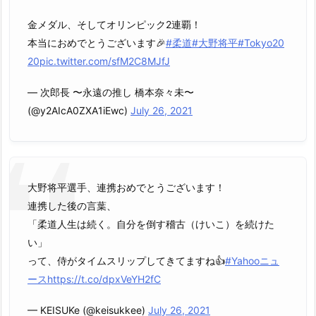
金メダル、そしてオリンピック2連覇！
本当におめでとうございます🎉
#柔道
#大野将平
#Tokyo20
20
pic.twitter.com/sfM2C8MJfJ
— 次郎長 〜永遠の推し 橋本奈々未〜
(@y2AIcA0ZXA1iEwc)
July 26, 2021
大野将平選手、連携おめでとうございます！
連携した後の言葉、
「柔道人生は続く。自分を倒す稽古（けいこ）を続けた
い」
って、侍がタイムスリップしてきてますね👍
#Yahooニュ
ース
https://t.co/dpxVeYH2fC
— KEISUKe (@keisukkee)
July 26, 2021