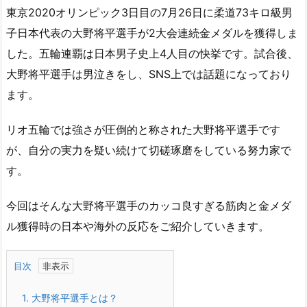
東京2020オリンピック3日目の7月26日に柔道73キロ級男
子日本代表の大野将平選手が2大会連続金メダルを獲得しま
した。五輪連覇は日本男子史上4人目の快挙です。試合後、
大野将平選手は男泣きをし、SNS上では話題になっており
ます。
リオ五輪では強さが圧倒的と称された大野将平選手です
が、自分の実力を疑い続けて切磋琢磨をしている努力家で
す。
今回はそんな大野将平選手のカッコ良すぎる筋肉と金メダ
ル獲得時の日本や海外の反応をご紹介していきます。
目次
1.
大野将平選手とは？